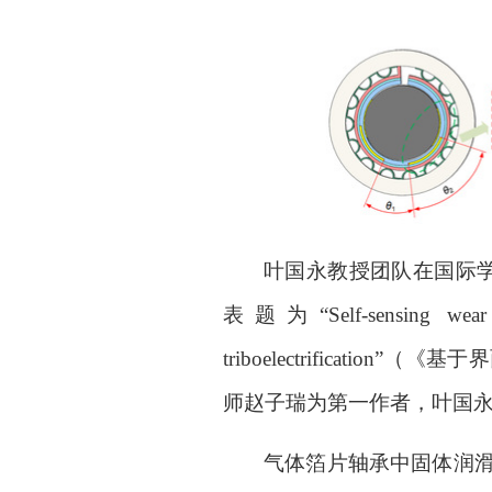
叶国永教授团队在国际
表题为
“Self-sensing wea
triboelectrification”
（《
基于界
师
赵子瑞为
第一作者
，叶国
气体箔片轴承中固体润