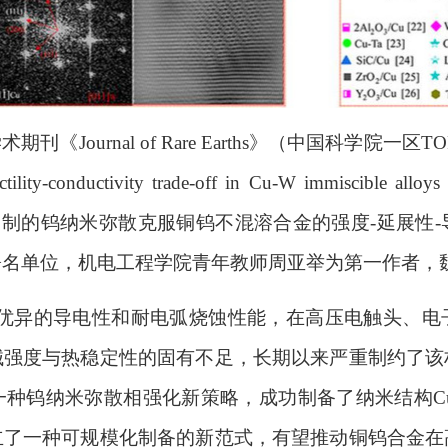
学术期刊
《
Journal of Rare Earths
》
（中国科学院一区
TO
tility-conductivity trade-off in Cu-W immiscible alloys
调制的钨纳米弥散克服铜钨不混溶合金的强度
-
延展性
-
署名单位，机电工程学院青年教师周亚举
为
第一作者
，
优异的导电性和耐电弧烧蚀性能，在高压电触头、电
械强度与热稳定性的固有不足，长期以来严重制约了该
一种钨纳米弥散相强化新策略，成功制备了纳米结构
C
立了一种可规模化制备的新范式，有望推动铜钨合金在