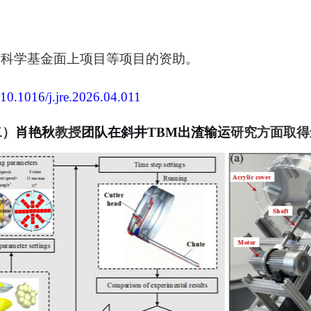
后科学基金面上项目等项目的资助。
g/10.1016/j.jre.2026.04.011
二）
肖艳秋
教授
团队在斜井
TBM出渣输运
研究方面取得