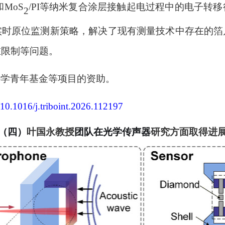
和
MoS
/PI
等纳米复合涂层接触起电过程中的电子转移
2
实时原位监测新策略
，
解决了现有测量技术中存在的箔
在限制等问题。
科学青年基金等项目的资助。
10.1016/j.triboint.2026.112197
（四）
叶国永教授
团队在光学传声器
研究方面取得进