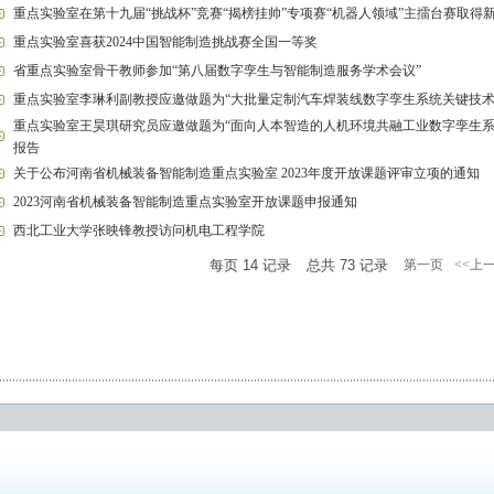
重点实验室在第十九届“挑战杯”竞赛“揭榜挂帅”专项赛“机器人领域”主擂台赛取得
重点实验室喜获2024中国智能制造挑战赛全国一等奖
省重点实验室骨干教师参加“第八届数字孪生与智能制造服务学术会议”
重点实验室李琳利副教授应邀做题为“大批量定制汽车焊装线数字孪生系统关键技术
重点实验室王昊琪研究员应邀做题为“面向人本智造的人机环境共融工业数字孪生系
报告
关于公布河南省机械装备智能制造重点实验室 2023年度开放课题评审立项的通知
2023河南省机械装备智能制造重点实验室开放课题申报通知
西北工业大学张映锋教授访问机电工程学院
每页
14
记录
总共
73
记录
第一页
<<上