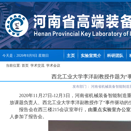
主页
实验室简介
科研团队
今天是：2026年8月9日 星期日
当前位置:
首页
学术交流
学术会议
西北工业大学李洋副教授作题为“
发布部门：
河南省机械装备智能制造
2020
年
11
月
27
日
-
12
月
3
日，河南省机械装备智能制造
放课题负责人、西北工业大学李洋副教授作了“事件驱动的
报告会在西三楼
215
会议室举行
，由重点实验室办公室
人参加了报告会。