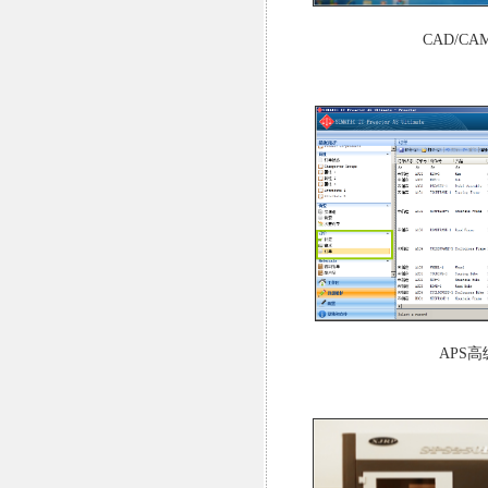
CAD/CA
APS