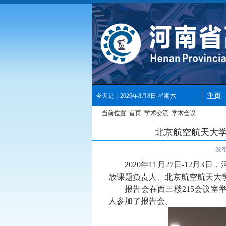
主页
今天是：2026年8月8日 星期六
当前位置:
首页
学术交流
学术会议
北京航空航天大学
发
2020
年
11
月
27
日
-
12
月
3
日，
放课题负责人、北京航空航天大
报告会在西三楼
215
会议室
人参加了报告会。