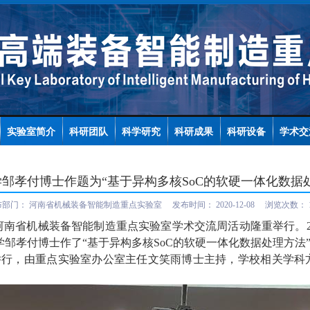
实验室简介
科研团队
科学研究
科研成果
科研设备
学术交
邹孝付博士作题为“基于异构多核SoC的软硬一体化数据
布部门：
河南省机械装备智能制造重点实验室
发布时间：
2020-12-08
浏览次数：
河南省机械装备智能制造重点实验室学术交流周活动隆重举行。
学邹孝付博士作了“基于异构多核
SoC
的软硬一体化数据处理方法
举行
，由重点实验室办公室主任文笑雨
博士主持，学校相关学科