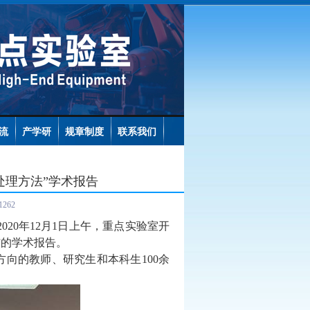
流
产学研
规章制度
联系我们
处理方法”学术报告
1262
2020
年
12
月
1
日上午，重点实验室开
”的学术报告。
方向的教师、研究生和本科生
100
余