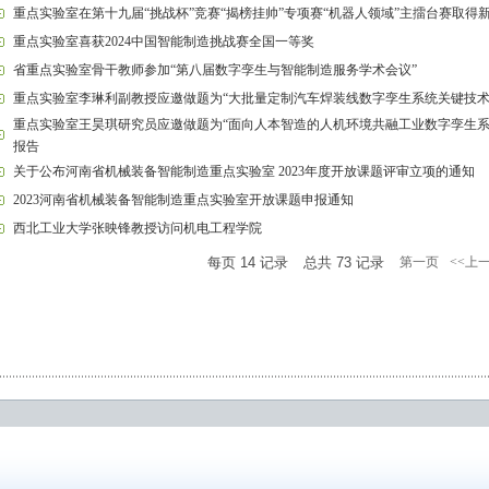
重点实验室在第十九届“挑战杯”竞赛“揭榜挂帅”专项赛“机器人领域”主擂台赛取得
重点实验室喜获2024中国智能制造挑战赛全国一等奖
省重点实验室骨干教师参加“第八届数字孪生与智能制造服务学术会议”
重点实验室李琳利副教授应邀做题为“大批量定制汽车焊装线数字孪生系统关键技术
重点实验室王昊琪研究员应邀做题为“面向人本智造的人机环境共融工业数字孪生系
报告
关于公布河南省机械装备智能制造重点实验室 2023年度开放课题评审立项的通知
2023河南省机械装备智能制造重点实验室开放课题申报通知
西北工业大学张映锋教授访问机电工程学院
每页
14
记录
总共
73
记录
第一页
<<上