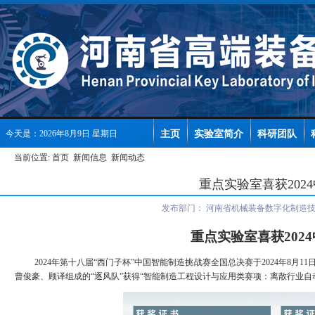
主页
实验室简介
科研团队
今天是：2026年8月9日 星期日
当前位置:
首页
新闻信息
新闻动态
重点实验室喜获20
发布部门：
河南省机械装备数字化制造
重点实验室喜获
2024
2024
年第十八届“西门子杯”中国智能制造挑战赛全国总决赛于
2024
年
8
月
11
曹俊豪、顾译组成的“逐风队”获得“智能制造工程设计与应用类赛项：离散行业自